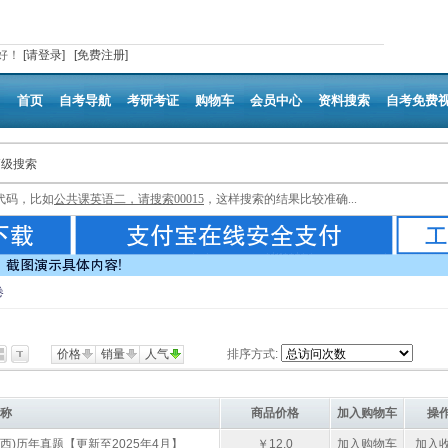
好
！
[请登录]
[免费注册]
首页
自考导航
考研考证
购物车
会员中心
资料搜索
自考免费
高级搜索
代码，比如
公共课英语二，请搜索00015
，这样搜索的结果比较准确...
卷
价格
销量
人气
排序方式:
称
商品价格
加入购物车
操
西)历年真题【更新至2025年4月】
￥12.0
加入购物车
加入