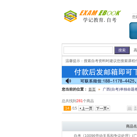
您
温馨提示：
搜索自考资料时建议您搜索课程
您当前的位置：
首页
»
广西(自考)单独命题
总共找到
281
个商品
14
/
15
商品名
自考《10096劳动关系和争议处理》(广