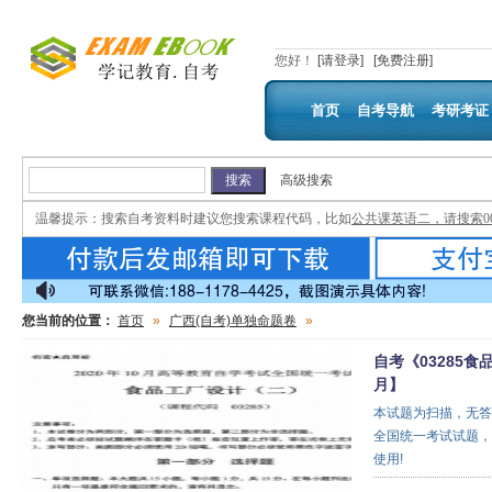
您好
！
[请登录]
[免费注册]
首页
自考导航
考研考证
高级搜索
温馨提示：
搜索自考资料时建议您搜索课程代码，比如
公共课英语二，请搜索00
您当前的位置：
首页
»
广西(自考)单独命题卷
»
自考《03285食
月】
本试题为扫描，无答
全国统一考试试题，
使用!