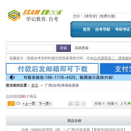
您好
！
[请登录]
[免费注册]
首页
自考导航
考研考证
高级搜索
温馨提示：
搜索自考资料时建议您搜索课程代码，比如
公共课英语二，请搜索00
您当前的位置：
首页
»
广西(自考)单独命题卷
总共找到
281
个商品
13
/
15
价格
销量
人气
商品名称
自考《06831药理学（四）》(广西)历年真题【更新至2025年10月】