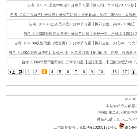
自考《00541语言学概论》分章节习题【据沈阳、外研社2015年版
自考《1055劳动与社会保障》分章节习题【据吴春华、吴洁、张艳丽、天津教育
自考《01848公务员制度》分章节习题【据刘俊生、高教2018版】
自考《02382管理信息系统》分章节习题【据杨一平、机械工业2017
自考《04184线性代数（经管类）》分章节习题【据刘吉佑、刘志学、北大2
自考《00051管理系统中计算机应用》分章节习题【据周山芙、赵苹、外语教学与研
自考《00066货币银行学》分章节习题【据陈雨露、中国财政经济201
1
2
3
4
5
6
7
8
9
10
...
16
17
© 2010～
本站会员个人信息
中国郑州二七区航海中路
微信/电话：188-1178-4
工信部备案号：
豫ICP备10200181号-1
豫公网安