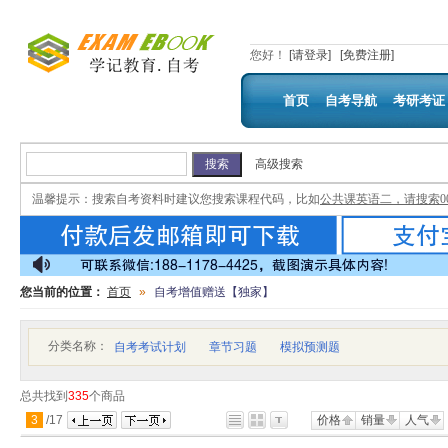
您好
！
[请登录]
[免费注册]
首页
自考导航
考研考证
高级搜索
温馨提示：
搜索自考资料时建议您搜索课程代码，比如
公共课英语二，请搜索00
您当前的位置：
首页
»
自考增值赠送【独家】
分类名称：
自考考试计划
章节习题
模拟预测题
总共找到
335
个商品
3
/
17
价格
销量
人气