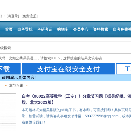
好
！
[请登录]
[免费注册]
首页
自考导航
考研考证
购物车
会员中心
资料搜索
自考免费
高级搜索
代码，比如
公共课英语二，请搜索00015
，这样搜索的结果比较准确...
】
»
章节习题
»
自考《00022高等数学（工专）》分章节习题【据吴纪桃、
毅、北大2023版】
本习题格式为精美排版的pdf电子书，有水印，可直接打印！具体页码
录，如需试读，请将咨询事项发邮件至：593777558@qq.com，或本
右侧微信我们！