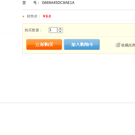
货 号：
G669A45DC8AE1A
销售价：
￥6.0
购买数量：
收藏此