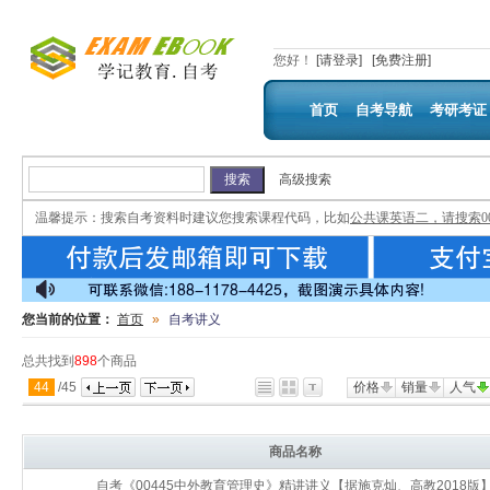
您好
！
[请登录]
[免费注册]
首页
自考导航
考研考证
高级搜索
温馨提示：
搜索自考资料时建议您搜索课程代码，比如
公共课英语二，请搜索00
您当前的位置：
首页
»
自考讲义
总共找到
898
个商品
44
/
45
价格
销量
人气
商品名称
自考《00445中外教育管理史》精讲讲义【据施克灿、高教2018版