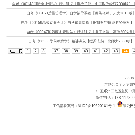
自考《00148国际企业管理》精讲讲义【据徐子健、中国财政经济2000版】
自考《00153质量管理学》自学辅导课程【据焦叔斌、人大2018版
自考《00159高级财务会计》自学辅导课程【据胡燕/中国财政经济201
自考《00947国际商务管理学》精讲讲义【据王文潭、高教2004版
自考《00383学前教育学》精讲讲义【据梁志燊、北师大2000版】
1
2
3
...
37
38
39
40
41
42
43
44
© 2010～
本站会员个人信息
中国郑州二七区航海中路
微信/电话：188-1178-4
工信部备案号：
豫ICP备10200181号-1
豫公网安