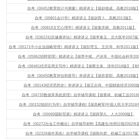
自考《00452教育统计与测量》精讲讲义【据赵德成、高教2018版
自考《00801会计学》精讲讲义【据赵西卜、高教2013版】
自考《00816文艺心理学》精讲讲义【据童庆炳、高教2011版】
自考《03622社区健康评估》精讲讲义【据李春玉、北大医学2007版
自考《05171中小企业战略管理》精讲讲义【据彭璧玉、王忠等、科学2011版
自考《05962招聘管理》精讲讲义【据李中斌、卢冰等、中国社会科学20
自考《06481经济应用文写作》精讲讲义【据蔡文泉、清华2018版】【
自考《00450教育评估和督导》串讲讲义【据苏君阳、高教2018版
自考《00143经济思想史》串讲讲义【据王志伟、中国财政经济2000
自考《04735数据库系统原理》自学辅导课程【据黄靖、机械工业2018
自考《00152组织行为学》自学辅导课程/【据高树军/中国人民大学2016
自考《00089国际贸易》精讲讲义【据薛荣久、人大2008版】
自考《00272社会工作概论》自学辅导材料【高建生/光明日报2002年
自考《02326操作系统》自学辅导课程【据陈向群、机械工业2017版