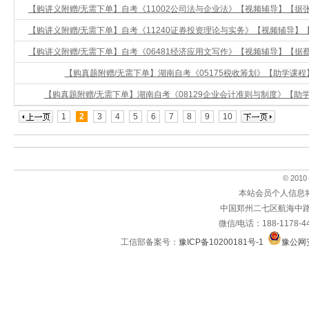
【购讲义附赠/无需下单】自考《11002公司法与企业法》【视频辅导】【据张颖
【购讲义附赠/无需下单】自考《11240证券投资理论与实务》【视频辅导】【据
【购讲义附赠/无需下单】自考《06481经济应用文写作》【视频辅导】【据蔡文
【购真题附赠/无需下单】湖南自考《05175税收筹划》【助学课程
【购真题附赠/无需下单】湖南自考《08129企业会计准则与制度》【助
1
2
3
4
5
6
7
8
9
10
© 2010～
本站会员个人信息
中国郑州二七区航海中路
微信/电话：188-1178-4
工信部备案号：
豫ICP备10200181号-1
豫公网安