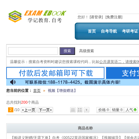
您好
！
[请登录]
[免费注册]
首页
自考导航
考研考证
高级搜索
温馨提示：
搜索自考资料时建议您搜索课程代码，比如
公共课英语二，请搜索00
您当前的位置：
首页
»
视频【增值赠送】
总共找到
200
个商品
2
/
10
价格
销量
人气
商品名称
【购讲义附赠/无需下单】自考《00522英语国家概况》【视频辅导】【据余志远外研