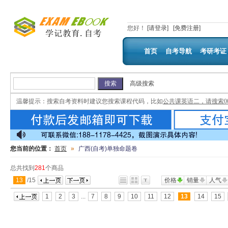
您好
！
[请登录]
[免费注册]
首页
自考导航
考研考证
高级搜索
温馨提示：
搜索自考资料时建议您搜索课程代码，比如
公共课英语二，请搜索00
您当前的位置：
首页
»
广西(自考)单独命题卷
总共找到
281
个商品
13
/
15
价格
销量
人气
1
2
3
...
7
8
9
10
11
12
13
14
15