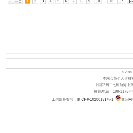
1
2
3
4
5
6
7
8
9
10
...
16
17
© 2010～
本站会员个人信息
中国郑州二七区航海中路
微信/电话：188-1178-4
工信部备案号：
豫ICP备10200181号-1
豫公网安