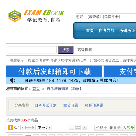
您好
！
[请登录]
[免费注册]
首页
自考导航
考研考证
高级搜索
温馨提示：
搜索自考资料时建议您搜索课程代码，比如
公共课英语二，请搜索00
您当前的位置：
首页
»
自考增值赠送【独家】
分类名称：
自考考试计划
章节习题
模拟预测题
总共找到
335
个商品
1
/
17
价格
销量
人气