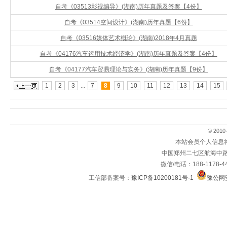
自考《03513影视编导》(湖南)历年真题及答案【4份】
自考《03514空间设计》(湖南)历年真题【6份】
自考《03516媒体艺术概论》(湖南)2018年4月真题
自考《04176汽车运用技术经济学》(湖南)历年真题及答案【4份】
自考《04177汽车贸易理论与实务》(湖南)历年真题【9份】
1
2
3
...
7
8
9
10
11
12
13
14
15
© 2010～
本站会员个人信息
中国郑州二七区航海中路
微信/电话：188-1178-4
工信部备案号：
豫ICP备10200181号-1
豫公网安