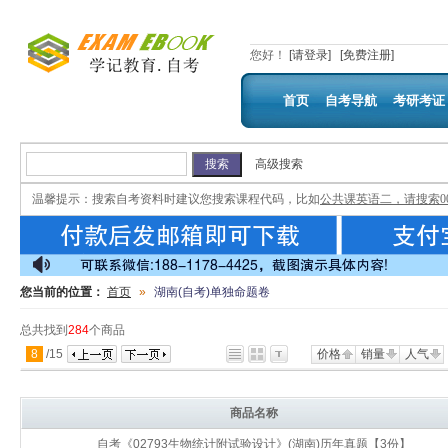
您好
！
[请登录]
[免费注册]
首页
自考导航
考研考证
高级搜索
温馨提示：
搜索自考资料时建议您搜索课程代码，比如
公共课英语二，请搜索00
您当前的位置：
首页
»
湖南(自考)单独命题卷
总共找到
284
个商品
8
/
15
价格
销量
人气
商品名称
自考《02793生物统计附试验设计》(湖南)历年真题【3份】