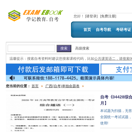
您好
！
[请登录]
[免费注册]
首页
自考导航
考研考证
高级搜索
温馨提示：
搜索自考资料时建议您搜索课程代码，比如
公共课英语二，请搜索00
您当前的位置：
首页
»
广西(自考)单独命题卷
»
自考《04428综
月】
本试题为扫描，无答
全国统一考试试题，
使用!