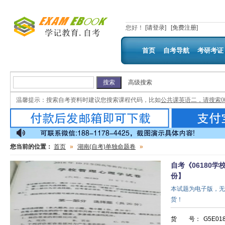
您好
！
[请登录]
[免费注册]
首页
自考导航
考研考证
高级搜索
温馨提示：
搜索自考资料时建议您搜索课程代码，比如
公共课英语二，请搜索00
您当前的位置：
首页
»
湖南(自考)单独命题卷
»
自考《06180
份】
本试题为电子版，无
货！
货 号：
G5E01