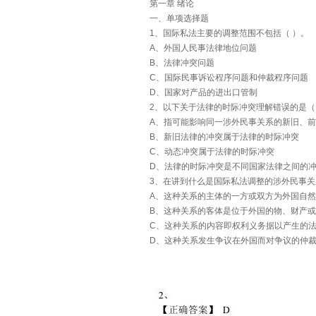
第一章 绪论
一、单项选择题
1、国际私法主要的调整范围不包括（ ）。
A、外国人民事法律地位问题
B、法律冲突问题
C、国际民事诉讼程序问题和仲裁程序问题
D、国家对产品的进出口管制
2、以下关于法律的时际冲突理解错误的是（
A、指可能影响同一涉外民事关系的新旧、
B、新旧法律的冲突属于法律的时际冲突
C、动态冲突属于法律的时际冲突
D、法律的时际冲突是不同国家法律之间的
3、在讲到什么是国际私法调整的涉外民事关
A、这种关系的主体的一方或双方为外国自
B、这种关系的客体是位于外国的物、财产
C、这种关系的内容即权利义务据以产生的
D、这种关系发生争议在外国而对争议的仲