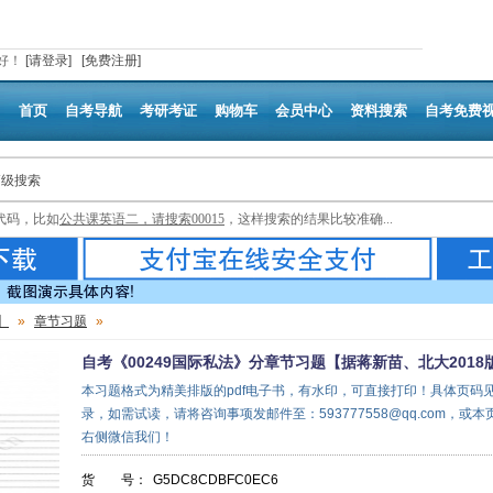
好
！
[请登录]
[免费注册]
首页
自考导航
考研考证
购物车
会员中心
资料搜索
自考免费
高级搜索
代码，比如
公共课英语二，请搜索00015
，这样搜索的结果比较准确...
】
»
章节习题
»
自考《00249国际私法》分章节习题【据蒋新苗、北大2018
本习题格式为精美排版的pdf电子书，有水印，可直接打印！具体页码
录，如需试读，请将咨询事项发邮件至：593777558@qq.com，或本
右侧微信我们！
货 号：
G5DC8CDBFC0EC6