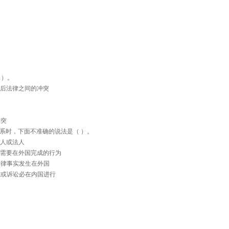
 ）。
前后法律之间的冲突
冲突
系时，下面不准确的说法是（ ）。
然人或法人
或需要在外国完成的行为
法律事实发生在外国
裁或诉讼必在内国进行