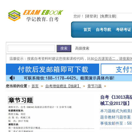
您好
！
[请登录]
[免费注册]
首页
自考导航
考研考证
高级搜索
温馨提示：
搜索自考资料时建议您搜索课程代码，比如
公共课英语二，请搜索00
您当前的位置：
首页
»
自考增值赠送【独家】
»
章节习题
»
自考《1301
械工业2017版】
本习题格式为精美
题非教材习题答案
事项发邮件至：593