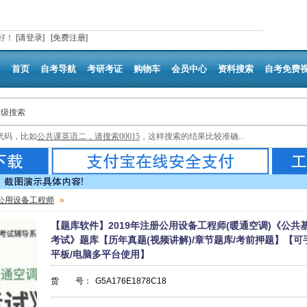
好
！
[请登录]
[免费注册]
首页
自考导航
考研考证
购物车
会员中心
资料搜索
自考免费
高级搜索
代码，比如
公共课英语二，请搜索00015
，这样搜索的结果比较准确...
公用设备工程师
»
【题库软件】2019年注册公用设备工程师(暖通空调)《公共
考试》题库【历年真题(视频讲解)/章节题库/考前押题】【可
平板/电脑多平台使用】
货 号：
G5A176E1878C18