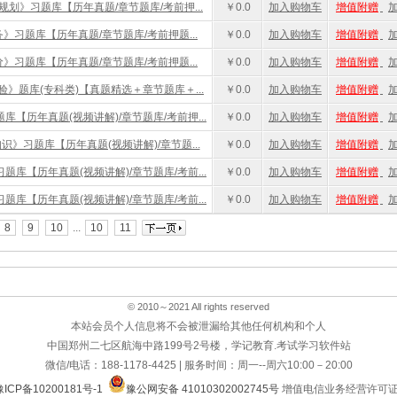
划》习题库【历年真题/章节题库/考前押...
￥0.0
加入购物车
增值附赠
》习题库【历年真题/章节题库/考前押题...
￥0.0
加入购物车
增值附赠
》习题库【历年真题/章节题库/考前押题...
￥0.0
加入购物车
增值附赠
》题库(专科类)【真题精选＋章节题库＋...
￥0.0
加入购物车
增值附赠
【历年真题(视频讲解)/章节题库/考前押...
￥0.0
加入购物车
增值附赠
》习题库【历年真题(视频讲解)/章节题...
￥0.0
加入购物车
增值附赠
库【历年真题(视频讲解)/章节题库/考前...
￥0.0
加入购物车
增值附赠
库【历年真题(视频讲解)/章节题库/考前...
￥0.0
加入购物车
增值附赠
8
9
10
...
10
11
© 2010～2021 All rights reserved
本站会员个人信息将不会被泄漏给其他任何机构和个人
中国郑州二七区航海中路199号2号楼，学记教育.考试学习软件站
微信/电话：188-1178-4425 | 服务时间：周一--周六10:00－20:00
豫ICP备10200181号-1
豫公网安备 41010302002745号
增值电信业务经营许可证:豫B