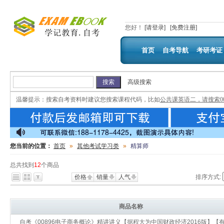
您好
！
[请登录]
[免费注册]
首页
自考导航
考研考证
高级搜索
温馨提示：
搜索自考资料时建议您搜索课程代码，比如
公共课英语二，请搜索00
您当前的位置：
首页
»
其他考试学习类
»
精算师
总共找到
12
个商品
价格
销量
人气
排序方式:
商品名称
自考《00896电子商务概论》精讲讲义【据程大为中国财政经济2016版】【